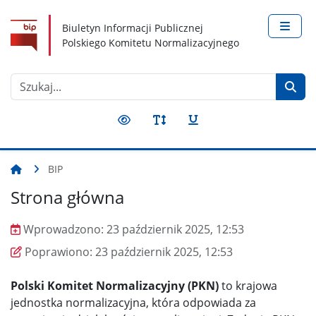
Nawigacja
Treść
Narzędzia dostępności
Biuletyn Informacji Publicznej
Polskiego Komitetu Normalizacyjnego
Szukaj
BIP
Strona główna
Wprowadzono:
23 październik 2025, 12:53
Wprowadzono
Poprawiono
Poprawiono:
23 październik 2025, 12:53
Polski Komitet Normalizacyjny (PKN)
to krajowa
jednostka normalizacyjna, która odpowiada za