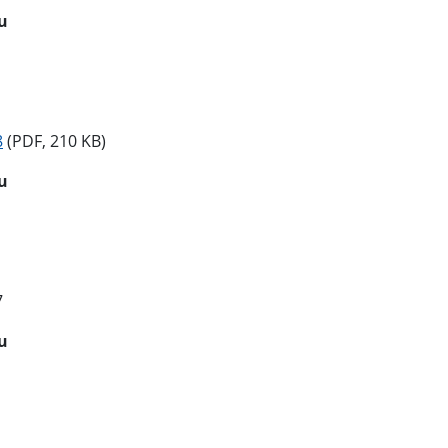
u
8
(PDF, 210 KB)
u
7
u