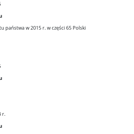
6
u
 państwa w 2015 r. w części 65 Polski
5
u
 r.
u