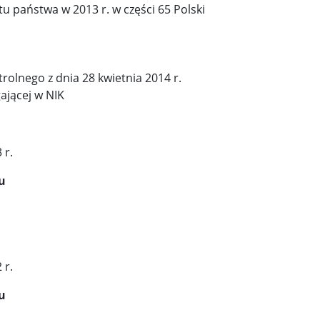
 państwa w 2013 r. w części 65 Polski
olnego z dnia 28 kwietnia 2014 r.
ającej w NIK
 r.
u
 r.
u