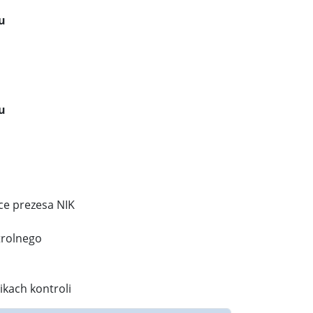
u
u
ce prezesa NIK
trolnego
ikach kontroli