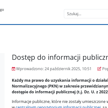
ego
Szukaj
Dostęp do informacji publicz
Wprowadzono:
24 październik 2025, 10:51
Po
Wprowadzono
Poprawiono
Każdy ma prawo do uzyskania informacji o działa
Normalizacyjnego (PKN) w zakresie przewidzianym 
dostępie do informacji publicznej (t.j. Dz. U. z 2022 
Informacje publiczne, które nie zostały umieszczone
w
centralnym repozytorium informacji publicznej
, s