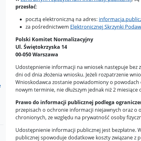
przesłać
:
pocztą elektroniczną na adres:
informacja.publi
za pośrednictwem
Elektronicznej Skrzynki Podaw
Polski Komitet Normalizacyjny
Ul. Świętokrzyska 14
00-050 Warszawa
Udostępnienie informacji na wniosek następuje bez zb
dni od dnia złożenia wniosku. Jeżeli rozpatrzenie wni
Wnioskodawca zostanie powiadomiony o powodach op
e
nowym terminie, nie dłuższym jednak niż 2 miesiące 
Prawo do informacji publicznej podlega ogranicze
przepisach o ochronie informacji niejawnych oraz o
chronionych, ze względu na prywatność osoby fizyczn
Udostępnienie informacji publicznej jest bezpłatne. 
publicznej spowoduje dodatkowe koszty związane z p