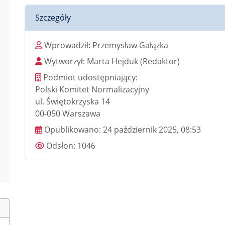
Szczegóły
Wprowadził
Wprowadził:
Przemysław Gałązka
Wytworzył
Wytworzył:
Marta Hejduk
(Redaktor)
Podmiot udostępniający
Podmiot udostępniający:
Polski Komitet Normalizacyjny
ul. Świętokrzyska 14
00-050 Warszawa
Data publikacji
Opublikowano:
24 październik 2025, 08:53
Odsłony
Odsłon:
1046