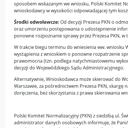
sposobem wskazanym we wniosku, Polski Komitet No
wnioskodawcy w wysokości odpowiadającej tym kosz
Środki odwoławcze:
Od decyzji Prezesa PKN o odmow
oraz umorzeniu postępowania o udostępnienie infor
ponowne rozpoznanie sprawy przez Prezesa PKN, w te
W trakcie biegu terminu do wniesienia ww. wniosku
wystąpienia z wnioskiem o ponowne rozpatrzenie spra
i
prawomocna (tzn. podlega natychmiastowemu wykonan
decyzji do Wojewódzkiego Sądu Administracyjnego.
Alternatywnie, Wnioskodawca może skierować do Wo
Warszawie, za pośrednictwem Prezesa PKN, skargę na 
doręczenia, bez skorzystania z prawa skierowania w
Polski Komitet Normalizacyjny (PKN) z siedzibą ul. Ś
administrator danych osobowych informuje, że Pan