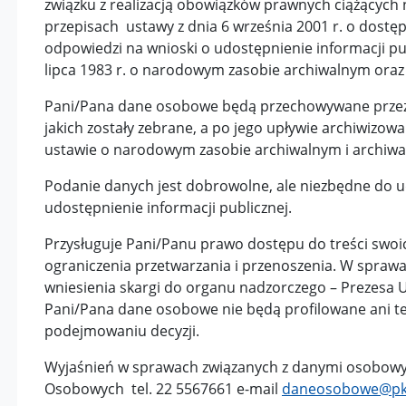
związku z realizacją obowiązków prawnych ciążących 
przepisach ustawy z dnia 6 września 2001 r. o dostępi
odpowiedzi na wnioski o udostępnienie informacji pu
lipca 1983 r. o narodowym zasobie archiwalnym oraz
Pani/Pana dane osobowe będą przechowywane przez o
jakich zostały zebrane, a po jego upływie archiwizo
ustawie o narodowym zasobie archiwalnym i archiwa
Podanie danych jest dobrowolne, ale niezbędne do u
udostępnienie informacji publicznej.
Przysługuje Pani/Panu prawo dostępu do treści swoic
ograniczenia przetwarzania i przenoszenia. W spraw
wniesienia skargi do organu nadzorczego – Prezes
Pani/Pana dane osobowe nie będą profilowane ani 
podejmowaniu decyzji.
Wyjaśnień w sprawach związanych z danymi osobowy
Osobowych tel. 22 5567661 e-mail
daneosobowe@pk