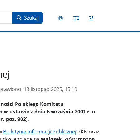
Szukaj
nej
prawiono:
13 listopad 2025, 15:19
lności Polskiego Komitetu
w ustawie z dnia 6 września 2001 r. o
r. poz. 902).
 w
Biuletynie Informacji Publicznej
PKN oraz
ą udostępniane na
wniosek
, który
można